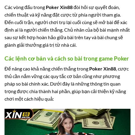
Các vòng đấu trong
Poker Xin88
đòi hỏi sự quyết đoán,
chiến thuật và kỹ năng đặt cược từ phía người tham gia.
Đến cuối trận, người chơi trụ lại cuối cùng sẽ mở bài để xác
định ai là người chiến thắng. Chủ nhân của bộ bài mạnh nhất
sau sự kết hợp hoàn hảo giữa bài trên tay và bài chung sẽ
giành giải thưởng giá trị từ nhà cái.
Các lệnh cơ bản và cách so bài trong game Poker
Để nâng cao khả năng chiến thắng trong
Poker Xin88
, cược
thủ cần nắm vững các quy tắc cơ bản cũng như phương
pháp so bài chính xác. Dưới đây là những thông tin quan
trọng được chia thành hai phần, giúp bạn cải thiện kỹ năng
chơi một cách hiệu quả: