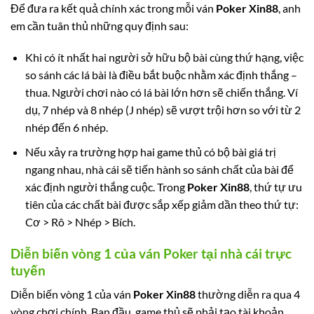
Để đưa ra kết quả chính xác trong mỗi ván
Poker Xin88
, anh
em cần tuân thủ những quy định sau:
Khi có ít nhất hai người sở hữu bộ bài cùng thứ hạng, việc
so sánh các lá bài là điều bắt buộc nhằm xác định thắng –
thua. Người chơi nào có lá bài lớn hơn sẽ chiến thắng. Ví
dụ, 7 nhép và 8 nhép (J nhép) sẽ vượt trội hơn so với từ 2
nhép đến 6 nhép.
Nếu xảy ra trường hợp hai game thủ có bộ bài giá trị
ngang nhau, nhà cái sẽ tiến hành so sánh chất của bài để
xác định người thắng cuộc. Trong
Poker Xin88
, thứ tự ưu
tiên của các chất bài được sắp xếp giảm dần theo thứ tự:
Cơ > Rô > Nhép > Bích.
Diễn biến vòng 1 của ván Poker tại nhà cái trực
tuyến
Diễn biến vòng 1 của ván
Poker Xin88
thường diễn ra qua 4
vòng chơi chính. Ban đầu, game thủ sẽ phải tạo tài khoản,