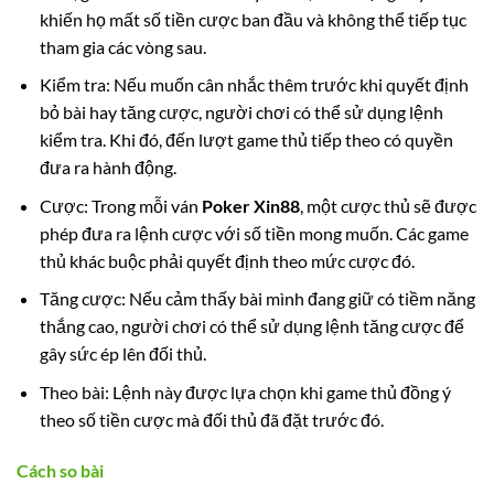
khiến họ mất số tiền cược ban đầu và không thể tiếp tục
tham gia các vòng sau.
Kiểm tra: Nếu muốn cân nhắc thêm trước khi quyết định
bỏ bài hay tăng cược, người chơi có thể sử dụng lệnh
kiểm tra. Khi đó, đến lượt game thủ tiếp theo có quyền
đưa ra hành động.
Cược: Trong mỗi ván
Poker Xin88
, một cược thủ sẽ được
phép đưa ra lệnh cược với số tiền mong muốn. Các game
thủ khác buộc phải quyết định theo mức cược đó.
Tăng cược: Nếu cảm thấy bài mình đang giữ có tiềm năng
thắng cao, người chơi có thể sử dụng lệnh tăng cược để
gây sức ép lên đối thủ.
Theo bài: Lệnh này được lựa chọn khi game thủ đồng ý
theo số tiền cược mà đối thủ đã đặt trước đó.
Cách so bài