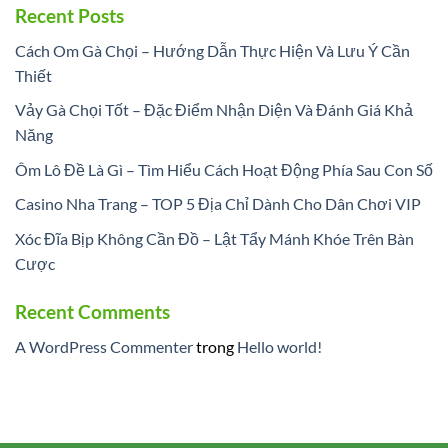
Recent Posts
Cách Om Gà Chọi – Hướng Dẫn Thực Hiện Và Lưu Ý Cần
Thiết
Vảy Gà Chọi Tốt – Đặc Điểm Nhận Diện Và Đánh Giá Khả
Năng
Ôm Lô Đề Là Gì – Tìm Hiểu Cách Hoạt Động Phía Sau Con Số
Casino Nha Trang – TOP 5 Địa Chỉ Dành Cho Dân Chơi VIP
Xóc Đĩa Bịp Không Cần Đồ – Lật Tẩy Mánh Khóe Trên Bàn
Cược
Recent Comments
A WordPress Commenter
trong
Hello world!