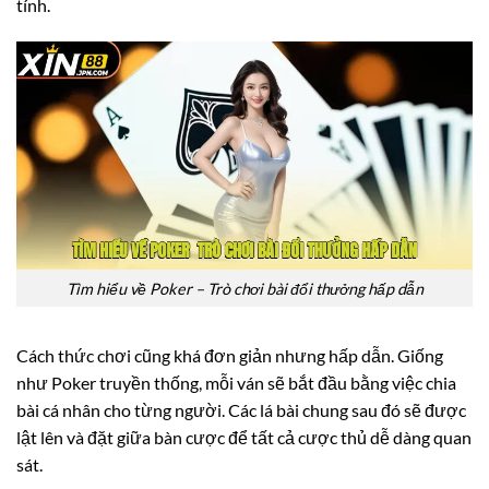
tính.
Tìm hiểu về Poker – Trò chơi bài đổi thưởng hấp dẫn
Cách thức chơi cũng khá đơn giản nhưng hấp dẫn. Giống
như Poker truyền thống, mỗi ván sẽ bắt đầu bằng việc chia
bài cá nhân cho từng người. Các lá bài chung sau đó sẽ được
lật lên và đặt giữa bàn cược để tất cả cược thủ dễ dàng quan
sát.