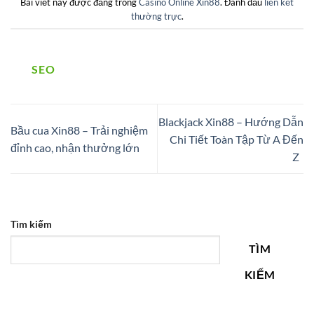
Bài viết này được đăng trong
Casino Online Xin88
. Đánh dấu
liên kết
thường trực
.
SEO
Blackjack Xin88 – Hướng Dẫn
Bầu cua Xin88 – Trải nghiệm
Chi Tiết Toàn Tập Từ A Đến
đỉnh cao, nhận thưởng lớn
Z
Tìm kiếm
TÌM
KIẾM