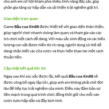
cho anh em cơ hội khám phá nhiều tính năng đặc sắc, góp
phần gia tăng sự hấp dẫn và cải thiện trải nghiệm giải trí.
Giao diện trực quan
Game
Bầu cua Xin88
được thiết kế với giao diện thân thiện,
giúp người chơi nhanh chóng làm quen và tham gia vào các
trò chơi một cách dễ dàng. Với màu sắc sinh động và các biểu
tượng con vật được hiển thị rõ ràng, người dùng có thể dễ
dàng nhận biết các cửa cược và thực hiện thao tác một cách
thuận tiện.
Cập nhật kết quả tức thì
Ngay sau khi xúc xắc được lắc, kết quả
Bầu cua Xin88
sẽ
được công bố ngay lập tức, giúp anh em không phải chờ đợi
lâu để tiếp tục trải nghiệm của mình. Điều này đảm bảo sự
liền mạch trong quá trình chơi, đồng thời giữ cho mỗi ván
cược luôn hấp dẫn và đầy kịch tính.