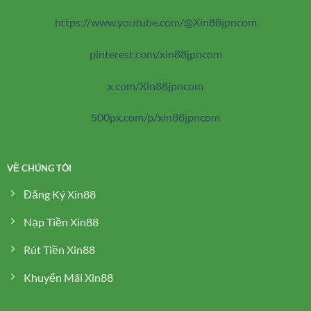
https://www.youtube.com/@Xin88jpncom
pinterest.com/xin88jpncom
x.com/Xin88jpncom
500px.com/p/xin88jpncom
VỀ CHÚNG TÔI
Đăng Ký Xin88
Nạp Tiền Xin88
Rút Tiền Xin88
Khuyến Mãi Xin88