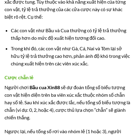
xắc được tung. Tùy thuộc vào khả năng xuất hiện của từng
con vật, tỷ lệ trả thưởng của các cửa cược này có sự khác
biệt rõ rệt. Cụ thể:
Các con vật như Bầu và Cua thường có tỷ lệ trả thưởng
thấp hơn do mức độ xuất hiện tương đối cao.
Trong khi đó, các con vật như Gà, Cá, Nai và Tôm lại sở
hữu tỷ lệ trả thưởng cao hơn, phản ánh độ khó trong việc
chúng xuất hiện trên các viên xúc xắc.
Cược chẵn lẻ
Người chơi
Bầu cua Xin88
sẽ dự đoán tổng số biểu tượng
con vật hiện diện trên ba viên xúc xắc thuộc nhóm số chẵn
hay số lẻ. Sau khi xúc xắc được lắc, nếu tổng số biểu tượng là
chẵn (ví dụ: 0, 2, hoặc 4), cược thủ lựa chọn “chẵn” sẽ giành
chiến thắng.
Ngược lại, nếu tổng số rơi vào nhóm lẻ (1 hoặc 3), người