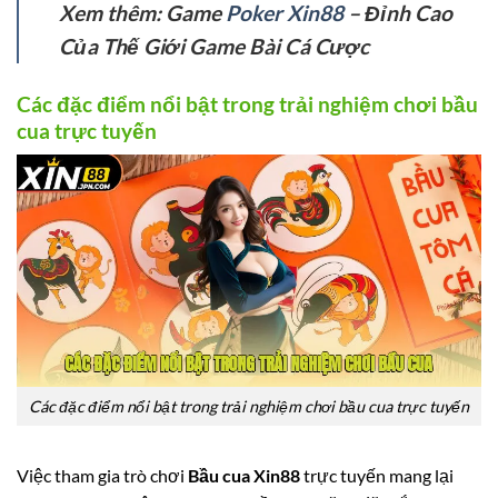
Xem thêm: Game
Poker Xin88
– Đỉnh Cao
Của Thế Giới Game Bài Cá Cược
Các đặc điểm nổi bật trong trải nghiệm chơi bầu
cua trực tuyến
Các đặc điểm nổi bật trong trải nghiệm chơi bầu cua trực tuyến
Việc tham gia trò chơi
Bầu cua Xin88
trực tuyến mang lại