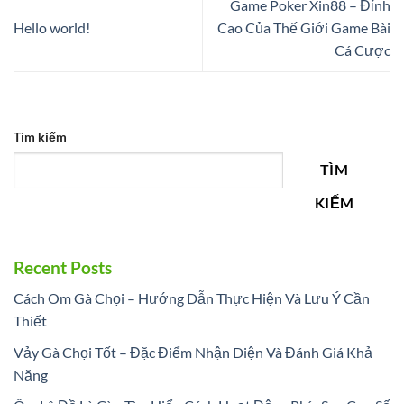
Game Poker Xin88 – Đỉnh
Hello world!
Cao Của Thế Giới Game Bài
Cá Cược
Tìm kiếm
TÌM
KIẾM
Recent Posts
Cách Om Gà Chọi – Hướng Dẫn Thực Hiện Và Lưu Ý Cần
Thiết
Vảy Gà Chọi Tốt – Đặc Điểm Nhận Diện Và Đánh Giá Khả
Năng