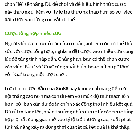
chọn “lẻ” sẽ thắng. Dù dễ chơi và dễ hiểu, hình thức cược
này thường đi kèm với tỷ lệ trả thưởng thấp hơn so với việc
đặt cược vào từng con vật cụ thể.
Cược tổng hợp nhiều cửa
Ngoài việc đặt cược ở các cửa cơ bản, anh em còn có thể thử
sức với cược tổng hợp, nghĩa là đặt cược vào nhiều cửa cùng
lúc để tăng tính hấp dẫn. Chẳng hạn, bạn có thể chọn cược
vào việc “Bầu” và “Cua” cùng xuất hiện, hoặc kết hợp “Tôm”
với “Gà” trong một lượt chơi.
Loại hình cược
Bầu cua Xin88
này không chỉ mang đến cơ
hội thắng cao hơn mà còn đi kèm với mức độ thử thách lớn
hơn, bởi bạn cần dự đoán chính xác đồng thời nhiều kết quả.
Dù rủi ro tăng lên, phần thưởng nhận được từ các cược tổng
hợp lại rất đáng giá, nhờ vào tỷ lệ trả thưởng cao, xuất phát
từ khả năng xảy ra đồng thời của tất cả kết quả là khá thấp.