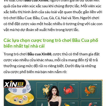
quả của ba viên xúc xắc sau khi chúng được lắc. Mỗi viên xúc
xắc biểu thị hình ảnh của sáu loài vật quen thuộc gắn liền với
trò chơi Bầu Cua: Bầu, Cua, Gà, Cá, Nai và Tôm. Người chơi
có thể đặt cược vào một hoặc nhiều ô tương ứng với các con
vật mà họ dự đoán sẽ xuất hiện trong lượt lắc.
Các lựa chọn cược trong trò chơi Bầu Cua phổ
biến nhất tại nhà cái
Trong trò chơi
Bầu cua Xin88
, cược thủ có thể tham gia đặt
cược vào nhiều cửa khác nhau, mỗi cửa mang đến tỷ lệ trả
thưởng cùng mức độ rủi ro riêng biệt. Dưới đây là những
cửa cược phổ biến mà bạn nên nắm rõ: