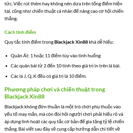
tức. Việc rút thêm hay không nên dựa trên tổng điểm hiện
tại, cũng như chiến thuật cá nhân để nâng cao cơ hội chiến
thắng.
Cách tính điểm
Quy tắc tính điểm trong
Blackjack Xin88
khá dễ hiểu:
Quân Át: 1 hoặc 11 điểm tùy vào tình huống
Các quân bài từ 2 đến 10 tính theo giá trị in trên lá bài.
Các lá J, Q, K đều có giá trị là 10 điểm.
Phương pháp chơi và chiến thuật trong
Blackjack Xin88
Blackjack không đơn thuần là một trò chơi phụ thuộc vào
yếu tố may mắn, mà còn đòi hỏi người chơi phải hiểu rõ và
áp dụng linh hoạt các quy tắc cơ bản để gia tăng tỷ lệ chiến
thắng. Bài viết sau đây sẽ cung cấp hướng dẫn chi tiết về