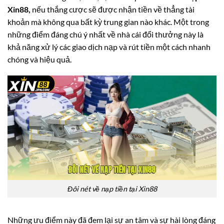
Xin88,
nếu thắng cược sẽ được nhận tiền về thẳng tài
khoản mà không qua bất kỳ trung gian nào khác. Một trong
những điểm đáng chú ý nhất về nhà cái đổi thưởng này là
khả năng xử lý các giao dịch nạp và rút tiền một cách nhanh
chóng và hiệu quả.
Đôi nét về nạp tiền tại Xin88
Những ưu điểm này đã đem lại sự an tâm và sự hài lòng đáng