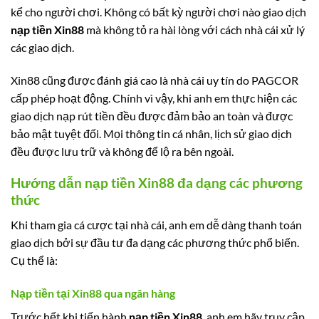
kể cho người chơi. Không có bất kỳ người chơi nào giao dịch
nạp tiền Xin88
mà không tỏ ra hài lòng với cách nhà cái xử lý
các giao dịch.
Xin88 cũng được đánh giá cao là nhà cái uy tín do PAGCOR
cấp phép hoạt động. Chính vì vậy, khi anh em thực hiện các
giao dịch nạp rút tiền đều được đảm bảo an toàn và được
bảo mật tuyệt đối. Mọi thông tin cá nhân, lịch sử giao dịch
đều được lưu trữ và không để lộ ra bên ngoài.
Hướng dẫn nạp tiền Xin88 đa dạng các phương
thức
Khi tham gia cá cược tại nhà cái, anh em dễ dàng thanh toán
giao dịch bởi sự đầu tư đa dạng các phương thức phổ biến.
Cụ thể là:
Nạp tiền tại Xin88 qua ngân hàng
Trước hết khi tiến hành
nạp tiền Xin88
, anh em hãy truy cập