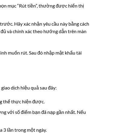
họn mục “Rút tiền”, thường được hiển thị
n trước. Hãy xác nhận yêu cầu này bằng cách
y đủ và chính xác theo hướng dẫn trên màn
mình muốn rút. Sau đó nhập mật khẩu tài
 giao dịch hiệu quả sau đây:
ng thể thực hiện được.
ơng với số điểm bạn đã nạp gần nhất. Nếu
a 3 lần trong một ngày.