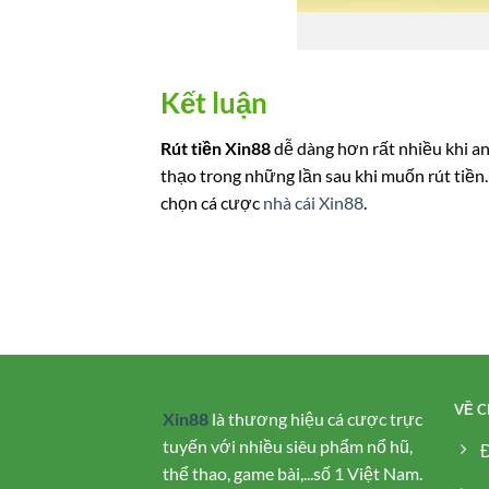
Kết luận
Rút tiền Xin88
dễ dàng hơn rất nhiều khi a
thạo trong những lần sau khi muốn rút tiền.
chọn cá cược
nhà cái Xin88
.
VỀ C
Xin88
là thương hiệu cá cược trực
tuyến với nhiều siêu phẩm nổ hũ,
Đ
thể thao, game bài,...số 1 Việt Nam.