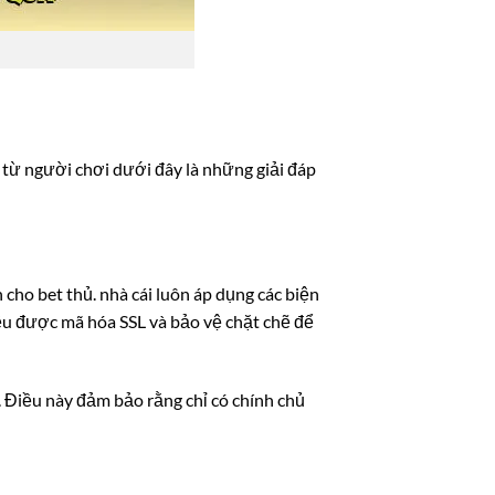
 từ người chơi dưới đây là những giải đáp
cho bet thủ. nhà cái luôn áp dụng các biện
đều được mã hóa SSL và bảo vệ chặt chẽ để
 Điều này đảm bảo rằng chỉ có chính chủ