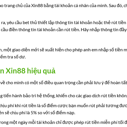
o trang chủ của Xin88 bằng tài khoản cá nhân của mình. Sau đó, c
a, yêu cầu bet thủ thiết lập thông tin tài khoản hoặc thẻ rút tiề
cầu điền thông tin tài khoản cần rút tiền. Hãy nhập thông tin đầ
n, một giao diện mới sẽ xuất hiện cho phép anh em nhập số tiền 
ểm tra số dư.
ền Xin88 hiệu quả
 về cho mình có một số điều quan trọng cần phải lưu ý để hoàn tất
tiến hành bảo trì hệ thống, khiến cho các giao dịch rút tiền khô
hịu phí khi rút tiền là số điểm cược bạn muốn rút phải tương đư
ền sẽ chịu phí là 5% so với số điểm nạp.
rong một ngày mỗi tài khoản chỉ được phép rút tiền miễn phí tối đ