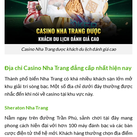
Casino Nha Trang được khách du lịch đánh giá cao
Địa chỉ Casino Nha Trang đẳng cấp nhất hiện nay
Thành phố biển Nha Trang có khá nhiều khách sạn lớn mở
khu giải trí sòng bạc. Một số địa chỉ dưới đây thường được
nhắc đến khi nói về casino tại khu vực này.
Sheraton Nha Trang
Nằm ngay trên đường Trần Phú, sảnh chơi tại đây mang
phong cách hiện đại với hơn 100 máy đánh bạc và các bàn
cược điện tử thế hệ mới. Khách hàng thường chọn địa điểm