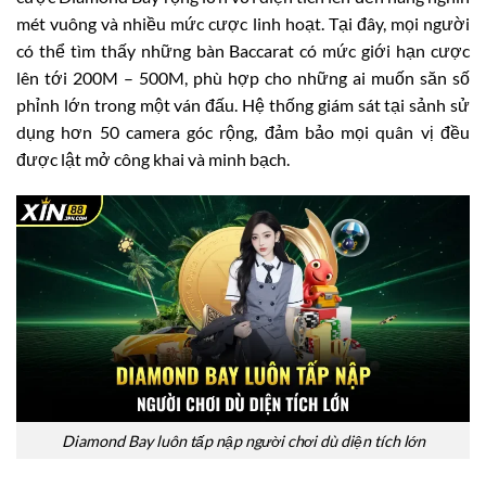
mét vuông và nhiều mức cược linh hoạt. Tại đây, mọi người
có thể tìm thấy những bàn Baccarat có mức giới hạn cược
lên tới 200M – 500M, phù hợp cho những ai muốn săn số
phỉnh lớn trong một ván đấu. Hệ thống giám sát tại sảnh sử
dụng hơn 50 camera góc rộng, đảm bảo mọi quân vị đều
được lật mở công khai và minh bạch.
Diamond Bay luôn tấp nập người chơi dù diện tích lớn