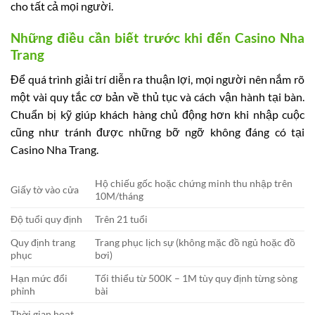
cho tất cả mọi người.
Những điều cần biết trước khi đến Casino Nha
Trang
Để quá trình giải trí diễn ra thuận lợi, mọi người nên nắm rõ
một vài quy tắc cơ bản về thủ tục và cách vận hành tại bàn.
Chuẩn bị kỹ giúp khách hàng chủ động hơn khi nhập cuộc
cũng như tránh được những bỡ ngỡ không đáng có tại
Casino Nha Trang.
Hộ chiếu gốc hoặc chứng minh thu nhập trên
Giấy tờ vào cửa
10M/tháng
Độ tuổi quy định
Trên 21 tuổi
Quy định trang
Trang phục lịch sự (không mặc đồ ngủ hoặc đồ
phục
bơi)
Hạn mức đổi
Tối thiểu từ 500K – 1M tùy quy định từng sòng
phỉnh
bài
Thời gian hoạt