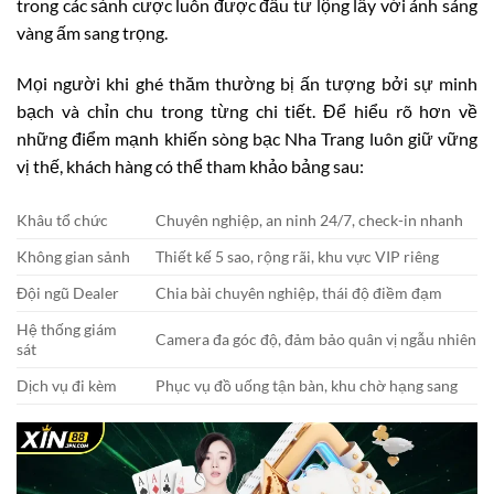
trong các sảnh cược luôn được đầu tư lộng lẫy với ánh sáng
vàng ấm sang trọng.
Mọi người khi ghé thăm thường bị ấn tượng bởi sự minh
bạch và chỉn chu trong từng chi tiết. Để hiểu rõ hơn về
những điểm mạnh khiến sòng bạc Nha Trang luôn giữ vững
vị thế, khách hàng có thể tham khảo bảng sau:
Khâu tổ chức
Chuyên nghiệp, an ninh 24/7, check-in nhanh
Không gian sảnh
Thiết kế 5 sao, rộng rãi, khu vực VIP riêng
Đội ngũ Dealer
Chia bài chuyên nghiệp, thái độ điềm đạm
Hệ thống giám
Camera đa góc độ, đảm bảo quân vị ngẫu nhiên
sát
Dịch vụ đi kèm
Phục vụ đồ uống tận bàn, khu chờ hạng sang