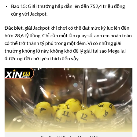
Bao 15: Giải thưởng hấp dẫn lên đến 752,4 triệu đồng
cùng với Jackpot.
Đặc biệt, giải Jackpot khi chơi có thể đạt mức kỷ lục lên đến
hơn 28,6 tỷ đồng. Chỉ cần một lần quay số, anh em hoàn toàn
có thể trở thành tỷ phú trong một đêm. Vì có những giải
thưởng khổng lồ này, không khó để lý giải tại sao Mega lại
được người chơi yêu thích đến vậy.