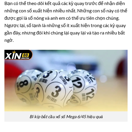
Bạn có thể theo dõi kết quả các kỳ quay trước để nhận diện
những con số xuất hiện nhiều nhất. Những con số này có thể
được gọi là số nóng và anh em có thể ưu tiên chọn chúng.
Ngược lại, số lạnh là những số ít xuất hiện trong các kỳ quay
gần đây, nhưng đôi khi chúng lại quay lại và tạo ra nhiều bất
ngờ.
Bí kíp bắt cầu xổ số Mega 6/45 hiệu quả