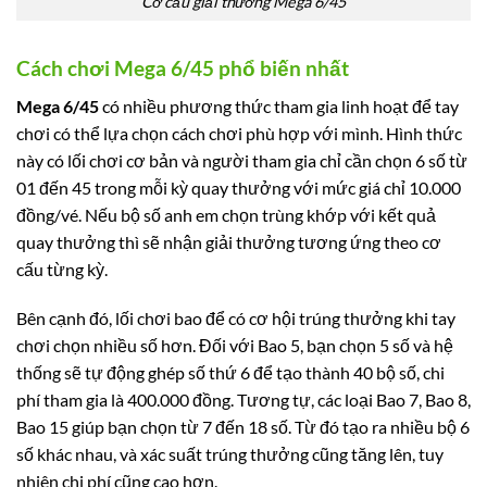
Cơ cấu giải thưởng Mega 6/45
Cách chơi Mega 6/45 phổ biến nhất
Mega 6/45
có nhiều phương thức tham gia linh hoạt để tay
chơi có thể lựa chọn cách chơi phù hợp với mình. Hình thức
này có lối chơi cơ bản và người tham gia chỉ cần chọn 6 số từ
01 đến 45 trong mỗi kỳ quay thưởng với mức giá chỉ 10.000
đồng/vé. Nếu bộ số anh em chọn trùng khớp với kết quả
quay thưởng thì sẽ nhận giải thưởng tương ứng theo cơ
cấu từng kỳ.
Bên cạnh đó, lối chơi bao để có cơ hội trúng thưởng khi tay
chơi chọn nhiều số hơn. Đối với Bao 5, bạn chọn 5 số và hệ
thống sẽ tự động ghép số thứ 6 để tạo thành 40 bộ số, chi
phí tham gia là 400.000 đồng. Tương tự, các loại Bao 7, Bao 8,
Bao 15 giúp bạn chọn từ 7 đến 18 số. Từ đó tạo ra nhiều bộ 6
số khác nhau, và xác suất trúng thưởng cũng tăng lên, tuy
nhiên chi phí cũng cao hơn.