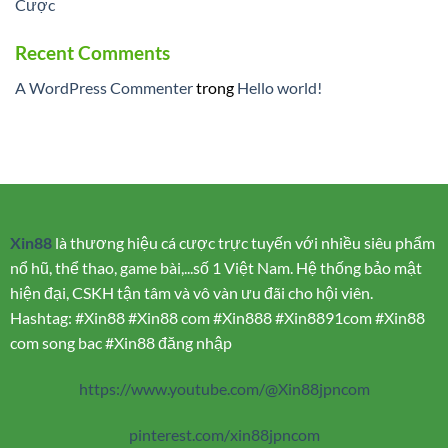
Cược
Recent Comments
A WordPress Commenter
trong
Hello world!
Xin88
là thương hiệu cá cược trực tuyến với nhiều siêu phẩm
nổ hũ, thể thao, game bài,...số 1 Việt Nam. Hệ thống bảo mật
hiện đại, CSKH tận tâm và vô vàn ưu đãi cho hội viên.
Hashtag: #Xin88 #Xin88 com #Xin888 #Xin8891com #Xin88
com song bac #Xin88 đăng nhập
https://www.youtube.com/@Xin88jpncom
pinterest.com/xin88jpncom