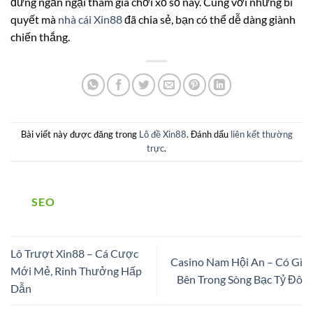
đừng ngần ngại tham gia chơi xổ số này. Cùng với những bí
quyết mà
nhà cái Xin88
đã chia sẻ, bạn có thể dễ dàng giành
chiến thắng.
Bài viết này được đăng trong
Lô đề Xin88
. Đánh dấu
liên kết thường
trực
.
SEO
Lô Trượt Xin88 – Cá Cược
Casino Nam Hội An – Có Gì
Mới Mẻ, Rinh Thưởng Hấp
Bên Trong Sòng Bạc Tỷ Đô
Dẫn