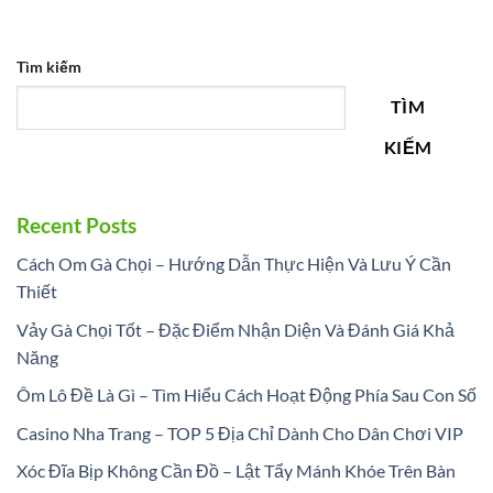
Tìm kiếm
TÌM
KIẾM
Recent Posts
Cách Om Gà Chọi – Hướng Dẫn Thực Hiện Và Lưu Ý Cần
Thiết
Vảy Gà Chọi Tốt – Đặc Điểm Nhận Diện Và Đánh Giá Khả
Năng
Ôm Lô Đề Là Gì – Tìm Hiểu Cách Hoạt Động Phía Sau Con Số
Casino Nha Trang – TOP 5 Địa Chỉ Dành Cho Dân Chơi VIP
Xóc Đĩa Bịp Không Cần Đồ – Lật Tẩy Mánh Khóe Trên Bàn