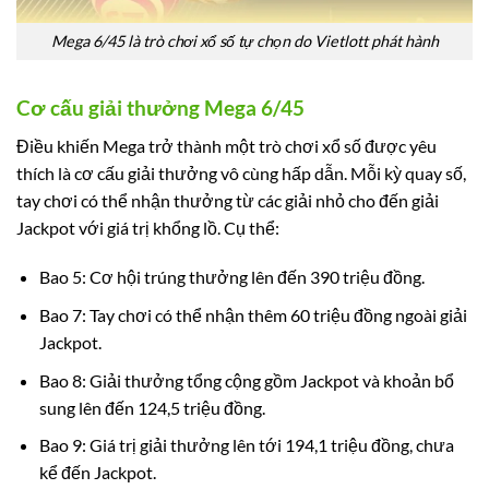
Mega 6/45 là trò chơi xổ số tự chọn do Vietlott phát hành
Cơ cấu giải thưởng Mega 6/45
Điều khiến Mega trở thành một trò chơi xổ số được yêu
thích là cơ cấu giải thưởng vô cùng hấp dẫn. Mỗi kỳ quay số,
tay chơi có thể nhận thưởng từ các giải nhỏ cho đến giải
Jackpot với giá trị khổng lồ. Cụ thể:
Bao 5: Cơ hội trúng thưởng lên đến 390 triệu đồng.
Bao 7: Tay chơi có thể nhận thêm 60 triệu đồng ngoài giải
Jackpot.
Bao 8: Giải thưởng tổng cộng gồm Jackpot và khoản bổ
sung lên đến 124,5 triệu đồng.
Bao 9: Giá trị giải thưởng lên tới 194,1 triệu đồng, chưa
kể đến Jackpot.