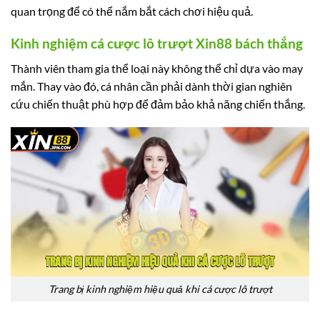
quan trọng để có thể nắm bắt cách chơi hiệu quả.
Kinh nghiệm cá cược lô trượt Xin88 bách thắng
Thành viên tham gia thể loại này không thể chỉ dựa vào may
mắn. Thay vào đó, cá nhân cần phải dành thời gian nghiên
cứu chiến thuật phù hợp để đảm bảo khả năng chiến thắng.
Trang bị kinh nghiệm hiệu quả khi cá cược lô trượt