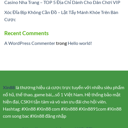
Casino Nha Trang – TOP 5 Địa Chỉ Dành Cho Dân Chơi VIP
Xóc Đĩa Bịp Không Cần Đồ – Lật Tẩy Mánh Khóe Trên Bàn
Cược
Recent Comments
A WordPress Commenter
trong
Hello world!
Xin88
là thương hiệu cá cược trực tuyến với nhiều siêu phẩm
nổ hũ, thể thao, game bài,...số 1 Việt Nam. Hệ thống bảo mật
hiện đại, CSKH tận tâm và vô vàn ưu đãi cho hội viên.
Hashtag: #Xin88 #Xin88 com #Xin888 #Xin8891com #Xin88
com song bac #Xin88 đăng nhập