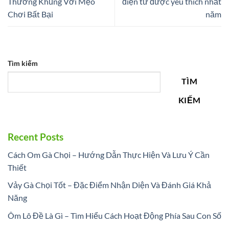
Thưởng Khủng Với Mẹo
điện tử được yêu thích nhất
Chơi Bất Bại
năm
Tìm kiếm
TÌM
KIẾM
Recent Posts
Cách Om Gà Chọi – Hướng Dẫn Thực Hiện Và Lưu Ý Cần
Thiết
Vảy Gà Chọi Tốt – Đặc Điểm Nhận Diện Và Đánh Giá Khả
Năng
Ôm Lô Đề Là Gì – Tìm Hiểu Cách Hoạt Động Phía Sau Con Số