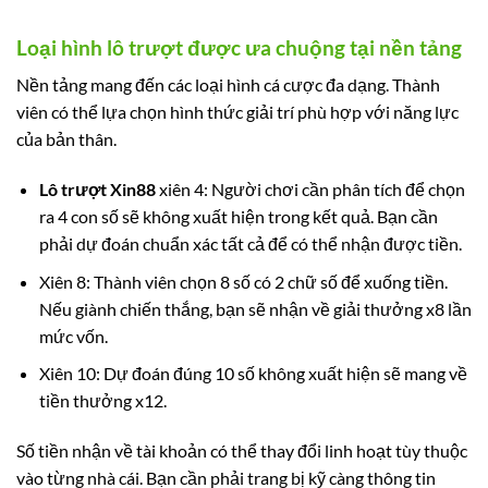
Loại hình lô trượt được ưa chuộng tại nền tảng
Nền tảng mang đến các loại hình cá cược đa dạng. Thành
viên có thể lựa chọn hình thức giải trí phù hợp với năng lực
của bản thân.
Lô trượt Xin88
xiên 4: Người chơi cần phân tích để chọn
ra 4 con số sẽ không xuất hiện trong kết quả. Bạn cần
phải dự đoán chuẩn xác tất cả để có thể nhận được tiền.
Xiên 8: Thành viên chọn 8 số có 2 chữ số để xuống tiền.
Nếu giành chiến thắng, bạn sẽ nhận về giải thưởng x8 lần
mức vốn.
Xiên 10: Dự đoán đúng 10 số không xuất hiện sẽ mang về
tiền thưởng x12.
Số tiền nhận về tài khoản có thể thay đổi linh hoạt tùy thuộc
vào từng nhà cái. Bạn cần phải trang bị kỹ càng thông tin