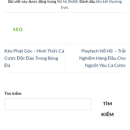
Bài viết này được đăng trong
Nổ hũ Xin88
. Đánh dấu
liên kết thường
trực
.
SEO
Kèo Phạt Góc – Hình Thức Cá
Playtech Nổ Hũ – Trải
Cược Độc Đáo Trong Bóng
Nghiệm Hàng Đầu Cho
Đá
Người Yêu Cá Cược
Tìm kiếm
TÌM
KIẾM