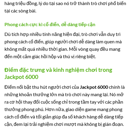
hàng triệu đồng, lý do tại sao nó trở thành trò chơi phổ biến
tại các sòng bài.
Phong cách cực kì cổ điển, dễ dàng tiếp cận
Dù tích hợp nhiều tính năng hiện đại, trò chơi vẫn duy trì
phong cách cổ điển, giúp người chơi dễ dàng làm quen mà
không mất quá nhiều thời gian. Mỗi vòng quay đều mang
đến một cảm giác hồi hộp và thú vị riêng biệt.
Điểm đặc trưng và kinh nghiệm chơi trong
Jackpot 6000
Điểm nổi bật thu hút người chơi của
Jackpot 6000
chính là
những khoản thưởng lớn mà trò chơi này mang lại. Nó mở
ra cơ hội thay đổi cuộc sống chỉ trong tầm tay với các phần
thưởng phong phú. Hơn nữa, giao diện game mang phong
cách cổ điển và tối giản giúp đa số khách hàng dễ dàng tiếp
cận, đem lại trải nghiệm chơi mượt mà không bị gián đoạn.