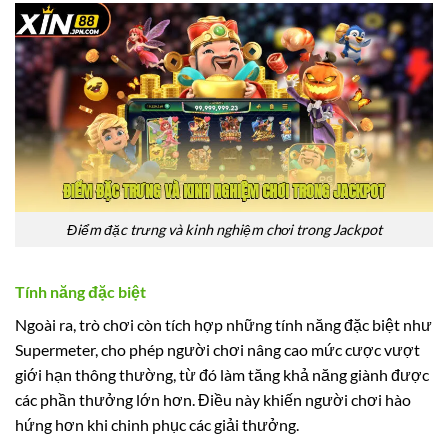
Điểm đặc trưng và kinh nghiệm chơi trong Jackpot
Tính năng đặc biệt
Ngoài ra, trò chơi còn tích hợp những tính năng đặc biệt như
Supermeter, cho phép người chơi nâng cao mức cược vượt
giới hạn thông thường, từ đó làm tăng khả năng giành được
các phần thưởng lớn hơn. Điều này khiến người chơi hào
hứng hơn khi chinh phục các giải thưởng.