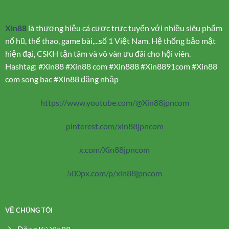
Xin88
là thương hiệu cá cược trực tuyến với nhiều siêu phẩm
nổ hũ, thể thao, game bài,...số 1 Việt Nam. Hệ thống bảo mật
hiện đại, CSKH tận tâm và vô vàn ưu đãi cho hội viên.
Hashtag: #Xin88 #Xin88 com #Xin888 #Xin8891com #Xin88
com song bac #Xin88 đăng nhập
https://www.youtube.com/@Xin88jpncom
pinterest.com/xin88jpncom
x.com/Xin88jpncom
500px.com/p/xin88jpncom
VỀ CHÚNG TÔI