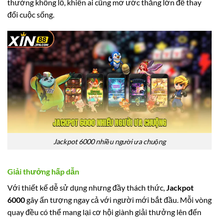
thưởng khổng lồ, khiến ai cũng mơ ước thắng lớn để thay
đổi cuộc sống.
Jackpot 6000 nhiều người ưa chuộng
Giải thưởng hấp dẫn
Với thiết kế dễ sử dụng nhưng đầy thách thức,
Jackpot
6000
gây ấn tượng ngay cả với người mới bắt đầu. Mỗi vòng
quay đều có thể mang lại cơ hội giành giải thưởng lên đến