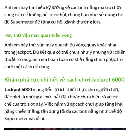
Anh em hãy tìm hiểu kỹ lưỡng về các tính năng mà trò chơi
cung cấp để không bỏ lỡ cơ hội, chẳng hạn như sử dụng chế
độ Supermeter để tăng cơ hội giành thưởng lớn.
Hãy thử vận may qua nhiều vòng
Anh em hãy thử vận may qua nhiều vòng quay khác nhau
trong jackpot. Dù kết quả có thể chưa như ý nhưng với chiến
thuật rõ ràng, anh em hoàn toàn có khả năng chinh phục trò
chơi một cách dễ dàng.
Khám phá cực chi tiết về cách chơi Jackpot 6000
Jackpot 6000
mang đến lợi ích thiết thực cho người chơi,
đặc biệt là những ai mới bắt đầu hoặc chưa hiểu rõ về cơ
chế của trò slot này. Việc nắm vững cách chơi giúp tăng khả
năng chiến thắng, tận dụng tối đa các tính năng như chế độ
Supermeter và nổ hũ.