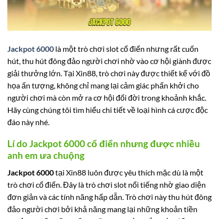
Jackpot 6000
là một trò chơi slot cổ điển nhưng rất cuốn
hút, thu hút đông đảo người chơi nhờ vào cơ hội giành được
giải thưởng lớn. Tại Xin88, trò chơi này được thiết kế với đồ
họa ấn tượng, không chỉ mang lại cảm giác phấn khởi cho
người chơi mà còn mở ra cơ hội đổi đời trong khoảnh khắc.
Hãy cùng chúng tôi tìm hiểu chi tiết về loại hình cá cược độc
đáo này nhé.
Lí do Jackpot 6000 cổ điển nhưng được nhiều
anh em ưa chuộng
Jackpot 6000
tại Xin88 luôn được yêu thích mặc dù là một
trò chơi cổ điển. Đây là trò chơi slot nổi tiếng nhờ giao diện
đơn giản và các tính năng hấp dẫn. Trò chơi này thu hút đông
đảo người chơi bởi khả năng mang lại những khoản tiền